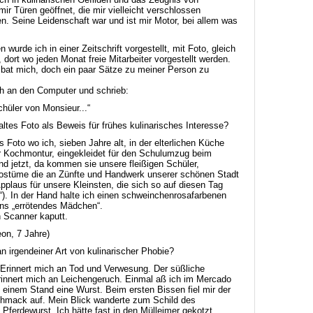
mir Türen geöffnet, die mir vielleicht verschlossen
n. Seine Leidenschaft war und ist mir Motor, bei allem was
 wurde ich in einer Zeitschrift vorgestellt, mit Foto, gleich
, dort wo jeden Monat freie Mitarbeiter vorgestellt werden.
 bat mich, doch ein paar Sätze zu meiner Person zu
ch an den Computer und schrieb:
Schüler von Monsieur...“
 altes Foto als Beweis für frühes kulinarisches Interesse?
 Foto wo ich, sieben Jahre alt, in der elterlichen Küche
er Kochmontur, eingekleidet für den Schulumzug beim
nd jetzt, da kommen sie unsere fleißigen Schüler,
ostüme die an Zünfte und Handwerk unserer schönen Stadt
Applaus für unsere Kleinsten, die sich so auf diesen Tag
“). In der Hand halte ich einen schweinchenrosafarbenen
s „errötendes Mädchen“.
n Scanner kaputt.
Leon, 7 Jahre)
an irgendeiner Art von kulinarischer Phobie?
 Erinnert mich an Tod und Verwesung. Der süßliche
nnert mich an Leichengeruch. Einmal aß ich im Mercado
einem Stand eine Wurst. Beim ersten Bissen fiel mir der
hmack auf. Mein Blick wanderte zum Schild des
Pferdewurst. Ich hätte fast in den Mülleimer gekotzt.