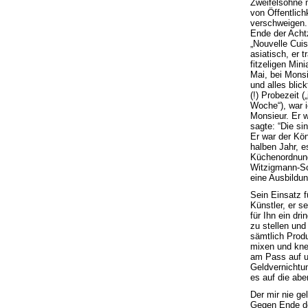
Zweifelsohne m
von Öffentlich
verschweigen.
Ende der Acht
„Nouvelle Cuis
asiatisch, er 
fitzeligen Min
Mai, bei Monsi
und alles blic
(!) Probezeit 
Woche“), war i
Monsieur. Er 
sagte: “Die s
Er war der Kö
halben Jahr, e
Küchenordnung
Witzigmann-Sch
eine Ausbildun
Sein Einsatz f
Künstler, er s
für Ihn ein dr
zu stellen und
sämtlich Prod
mixen und kne
am Pass auf un
Geldvernichtu
es auf die abe
Der mir nie ge
Gegen Ende des