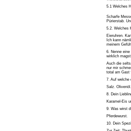
5.1 Welches H
Scharfe Messe
Pürierstab. U
5.2. Welches H
Eieruhren. Kan
Ich kann nämli
meinem Gefüh
6. Nenne eine
wirklich magst
Auch die selts
nur mir schme
total am Gast 
7. Auf welche 
Salz. Olivenöl
8. Dein Liebli
Karamel-Eis u
9. Was wirst 
Pferdewurst.
10. Dein Spezi
Zur Zeit: Thunf