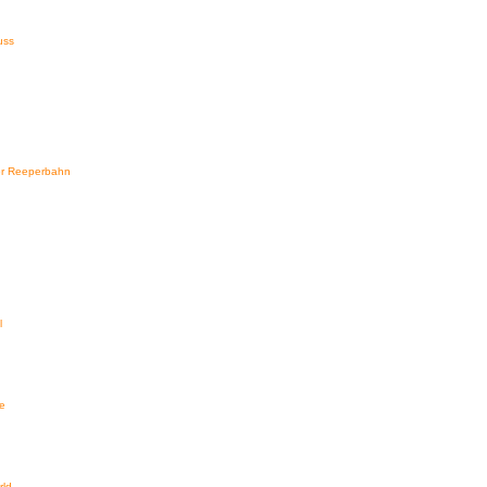
uss
er Reeperbahn
l
e
rld