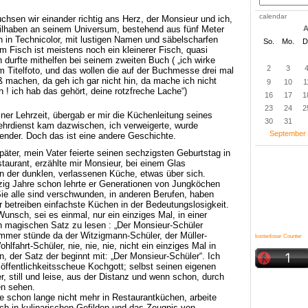
calendar
uchsen wir einander richtig ans Herz, der Monsieur und ich,
A
teilhaben an seinem Universum, bestehend aus fünf Meter
 in Technicolor, mit lustigen Namen und säbelscharfen
So.
Mo.
D
m Fisch ist meistens noch ein kleinerer Fisch, quasi
h durfte mithelfen bei seinem zweiten Buch ( „ich wirke
2
3
 Titelfoto, und das wollen die auf der Buchmesse drei mal
ß machen, da geh ich gar nicht hin, da mache ich nicht
9
10
1
en ! ich hab das gehört, deine rotzfreche Lache“)
16
17
1
23
24
2
er Lehrzeit, übergab er mir die Küchenleitung seines
30
31
ehrdienst kam dazwischen, ich verweigerte, wurde
September
stender. Doch das ist eine andere Geschichte.
päter, mein Vater feierte seinen sechzigsten Geburtstag in
aurant, erzählte mir Monsieur, bei einem Glas
n der dunklen, verlassenen Küche, etwas über sich.
ig Jahre schon lehrte er Generationen von Jungköchen
ie alle sind verschwunden, in anderen Berufen, haben
r betreiben einfachste Küchen in der Bedeutungslosigkeit.
Wunsch, sei es einmal, nur ein einziges Mal, in einer
en magischen Satz zu lesen : „Der Monsieur-Schüler
Immer stünde da der Witzigmann-Schüler, der Müller-
kostenloser Counter
hlfahrt-Schüler, nie, nie, nie, nicht ein einziges Mal in
, der Satz der beginnt mit: „Der Monsieur-Schüler“. Ich
r öffentlichkeitsscheue Kochgott; selbst seinen eigenen
r, still und leise, aus der Distanz und wenn schon, durch
en sehen.
e schon lange nicht mehr in Restaurantküchen, arbeite
ch in kulinarischen Gefilden und das Zeugnis von