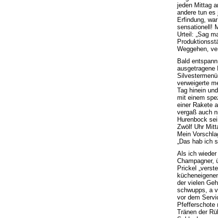
jeden Mittag a
andere tun es 
Erfindung, wa
sensationell!
Urteil: „Sag m
Produktionsst
Weggehen, verä
Bald entspann
ausgetragene 
Silvestermenü
verweigerte me
Tag hinein und
mit einem spez
einer Rakete a
vergaß auch ni
Hurenbock sei.
Zwölf Uhr Mitt
Mein Vorschlag
„Das hab ich 
Als ich wieder
Champagner, üb
Prickel „verst
kücheneigenen
der vielen Geh
schwupps, a vo
vor dem Servic
Pfefferschote
Tränen der Rü