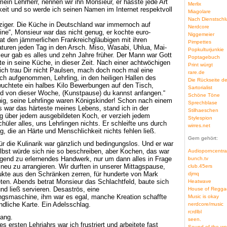
ein Lehrherr, nennen wir ihn Monsieur, er hasste jede Art
Merlix
keit und so werde ich seinen Namen im Internet respektvoll
Miagolare
Nach Dienstschl
ziger. Die Küche in Deutschland war immernoch auf
Nerdcore
ine“, Monsieur war das nicht genug, er kochte euro-
Niggemeier
trat den jämmerlichen Frankreichgläubigen mit ihren
Pimpettes
iaturen jeden Tag in den Arsch. Miso, Wasabi, Uhlua, Mai-
Popkulturjunkie
eur gab es alles und zehn Jahre früher. Der Mann war Gott
Poptagebuch
kte in seine Küche, in dieser Zeit. Nach einer achtwöchigen
Print würgt
(„ich trau Dir nicht Paulsen, mach doch noch mal eine
rare.de
ch aufgenommen, Lehrling, in den heiligen Hallen des
Die Rückseite d
wuchtete ein halbes Kilo Bewerbungen auf den Tisch,
Sartorialist
ind von dieser Woche, (Kunstpause) du kannst anfangen.“
Schöne Töne
nig, seine Lehrlinge waren Königskinder! Schon nach einem
Sprechblase
s war das härteste meines Lebens, stand ich in der
Stilhaeschen
 über jedem ausgebildeten Koch, er verzieh jedem
Stylespion
üler alles, uns Lehrlingen nichts. Er schleifte uns durch
wirres.net
g, die an Härte und Menschlichkeit nichts fehlen ließ.
Gern gehört:
ür die Kulinarik war gänzlich und bedingungslos. Und er war
elbst würde sich nie so beschreiben, aber Kochen, das war
Audioporncentra
ingend zu erlernendes Handwerk, nur um dann alles in Frage
bunch.tv
 neu zu arrangieren. Wir durften in unserer Mittagspause,
club.45ers
ukte aus den Schränken zerren, für hunderte von Mark
djmq
ten. Abends betrat Monsieur das Schlachtfeld, baute sich
Heatwave
d ließ servieren. Desaströs, eine
House of Regga
ngsmaschine, ihm war es egal, manche Kreation schaffte
Music is okay
ndliche Karte. Ein Adelsschlag.
nerdcore/music
rcrdlbl
lang.
seen.
 ersten Lehrjahrs war ich frustriert und arbeitete fast
Sound of the wo