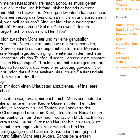
n meinen Kreationen, frei nach Loriot, es muss gehen,
Testspiel
ja auch. Meine, wie ich fand, bisher beeindruckenste
WE ARE hunted
r ein Möhren-Ingwer-Eis. Also irgendwie doch bahnbrechend
 Monsieur verzog das Gesicht, sah mich an und sprach sein
Gern dabei:
al, was soll denn das? Sind wir hier eine ausgelagerte
NutriCulinary
ätte für Babynahrung? Schmeiß das weg!“ Und im
NutriCulinary Twi
rgert: „ich bin doch nicht Herr Hipp“.
Paulsen Twitter
 sich zwischen Monsieur und mir eine genüsslich
Qype
Hassliebe. Nach einem, sagen wir mal schleppenden,
redereihamburg
-Service, wurde es kurz ungemütlich für mich. Monsieur
Mairisch
ine Neujahrsgrüße, ich ging , feierte bis in den nächsten
Effilee
 erwachte, als das Telefon klingelte. Monsieur am Apparat
utopia.de
iellen Neujahrsgruß: “Paulsen, ich hätte dich gestern mit
TUBUK
bschießen sollen, das wäre eine Erlösung gewesen!“, er
redereihambur
cht, mich darauf hinzuweisen, das ich ein Säufer und ein
menu
 Ich sah auf die Uhr.
ags.
, mir doch einen Urlaubstag abzuziehen, lief ins leere.
schon“
 nüchtern war, revanchierte ich mich. Monsieur liebte den
erall hatte er in der Küche Gläser mit dem herrlichen
eckt“, in Kasserollen und Töpfen, die Landkarte der
 Champagne hatte er im Kopf, steuerte bei Bedarf einen
eimbunker an, ein Blick nach rechts, ein Blick nach links,
tre santé, weiter. Kurz nach Neujahr bin ich dann, kurz
e mit einer angeritzten, superscharfen Piri-Piri-
 rum gegangen und habe die Glasränder damit geputzt.
search
hrung füllten Monsieurs Augen. Schon beim ersten