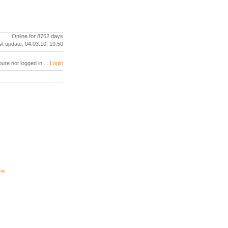
Online for 8762 days
st update: 04.03.10, 19:50
oure not logged in ...
Login
ne