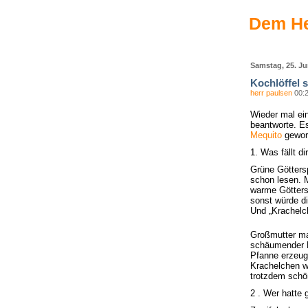
Dem He
Samstag, 25. Ju
Kochlöffel 
herr paulsen
00:
Wieder mal ein
beantworte. E
Mequito
geworf
1. Was fällt d
Grüne Götters
schon lesen. M
warme Götters
sonst würde di
Und „Krachelc
Großmutter ma
schäumender Bu
Pfanne erzeug
Krachelchen w
trotzdem schö
2 . Wer hatte 