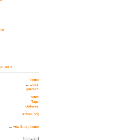
tter
g@TUBUK
...
home
...
topics
...
galleries
...
Home
...
Tags
...
Galleries
...
Antville.org
...
Antville.org home
search