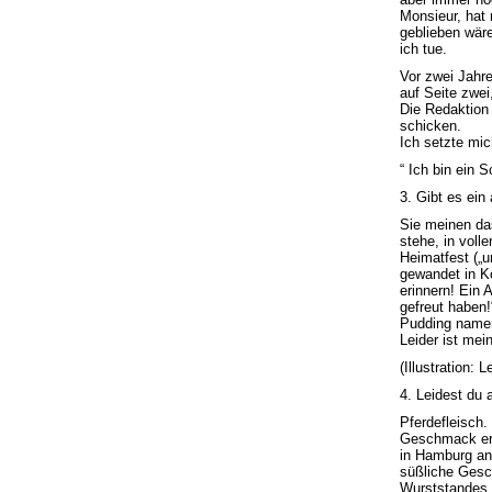
Monsieur, hat 
geblieben wäre
ich tue.
Vor zwei Jahren
auf Seite zwei
Die Redaktion
schicken.
Ich setzte mi
“ Ich bin ein 
3. Gibt es ein
Sie meinen das
stehe, in voll
Heimatfest („u
gewandet in K
erinnern! Ein 
gefreut haben!
Pudding namen
Leider ist mei
(Illustration: 
4. Leidest du 
Pferdefleisch.
Geschmack eri
in Hamburg an 
süßliche Gesc
Wurststandes. 