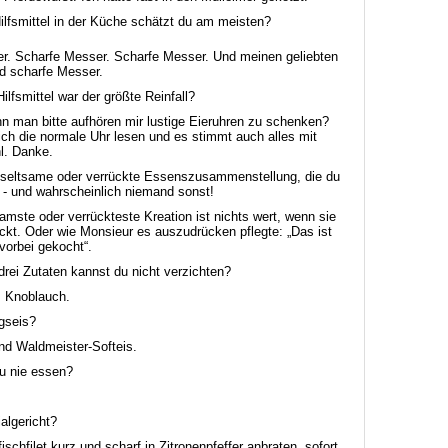
ilfsmittel in der Küche schätzt du am meisten?
r. Scharfe Messer. Scharfe Messer. Und meinen geliebten
nd scharfe Messer.
ilfsmittel war der größte Reinfall?
n man bitte aufhören mir lustige Eieruhren zu schenken?
ch die normale Uhr lesen und es stimmt auch alles mit
l. Danke.
 seltsame oder verrückte Essenszusammenstellung, die du
 - und wahrscheinlich niemand sonst!
amste oder verrückteste Kreation ist nichts wert, wenn sie
ckt. Oder wie Monsieur es auszudrücken pflegte: „Das ist
vorbei gekocht“.
drei Zutaten kannst du nicht verzichten?
. Knoblauch.
ngseis?
nd Waldmeister-Softeis.
du nie essen?
algericht?
ischfilet kurz und scharf in Zitronenpfeffer anbraten, sofort