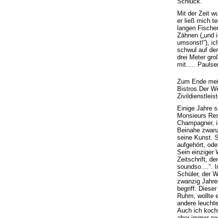
Schluck.
Mit der Zeit w
er ließ mich 
langen Fischen
Zähnen („und i
umsonst!“), ic
schwul auf dem
drei Meter gro
mit..... Pauls
Zum Ende mein
Bistros.Der W
Zivildienstlei
Einige Jahre s
Monsieurs Rest
Champagner, i
Beinahe zwanz
seine Kunst. S
aufgehört, ode
Sein einziger 
Zeitschrift, d
soundso....“. 
Schüler, der Wo
zwanzig Jahren
begriff. Diese
Ruhm, wollte e
andere leucht
Auch ich koch
aber immer no