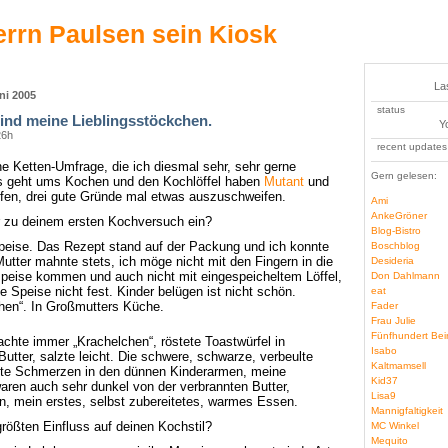
rrn Paulsen sein Kiosk
La
ni 2005
status
sind meine Lieblingsstöckchen.
Y
26h
recent updates
e Ketten-Umfrage, die ich diesmal sehr, sehr gerne
Gern gelesen:
s geht ums Kochen und den Kochlöffel haben
Mutant
und
en, drei gute Gründe mal etwas auszuschweifen.
Ami
AnkeGröner
ir zu deinem ersten Kochversuch ein?
Blog-Bistro
peise. Das Rezept stand auf der Packung und ich konnte
Boschblog
utter mahnte stets, ich möge nicht mit den Fingern in die
Desideria
peise kommen und auch nicht mit eingespeicheltem Löffel,
Don Dahlmann
e Speise nicht fest. Kinder belügen ist nicht schön.
eat
hen“. In Großmutters Küche.
Fader
Frau Julie
Fünfhundert Bei
chte immer „Krachelchen“, röstete Toastwürfel in
Isabo
tter, salzte leicht. Die schwere, schwarze, verbeulte
Kaltmamsell
te Schmerzen in den dünnen Kinderarmen, meine
Kid37
aren auch sehr dunkel von der verbrannten Butter,
Lisa9
n, mein erstes, selbst zubereitetes, warmes Essen.
Mannigfaltigkeit
größten Einfluss auf deinen Kochstil?
MC Winkel
Mequito