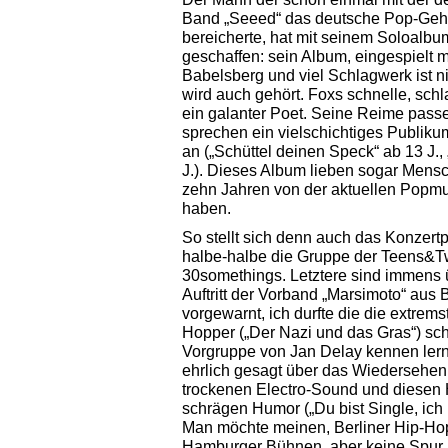
Band „Seeed“ das deutsche Pop-Gehö
bereicherte, hat mit seinem Soloalb
geschaffen: sein Album, eingespielt 
Babelsberg und viel Schlagwerk ist nic
wird auch gehört. Foxs schnelle, sch
ein galanter Poet. Seine Reime passe
sprechen ein vielschichtiges Publiku
an („Schüttel deinen Speck“ ab 13 J.
J.). Dieses Album lieben sogar Mensc
zehn Jahren von der aktuellen Popmu
haben.
So stellt sich denn auch das Konzert
halbe-halbe die Gruppe der Teens&T
30somethings. Letztere sind immens 
Auftritt der Vorband „Marsimoto“ aus B
vorgewarnt, ich durfte die die extrems
Hopper („Der Nazi und das Gras“) sc
Vorgruppe von Jan Delay kennen lern
ehrlich gesagt über das Wiedersehen
trockenen Electro-Sound und diesen
schrägen Humor („Du bist Single, ich
Man möchte meinen, Berliner Hip-Hop
Hamburger Bühnen, aber keine Spur,