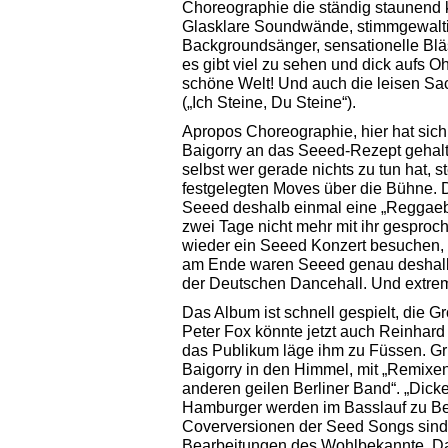
Choreographie die ständig staunend k
Glasklare Soundwände, stimmgewalt
Backgroundsänger, sensationelle Bläs
es gibt viel zu sehen und dick aufs 
schöne Welt! Und auch die leisen Sa
(„Ich Steine, Du Steine“).
Apropos Choreographie, hier hat sich 
Baigorry an das Seeed-Rezept gehalt
selbst wer gerade nichts zu tun hat, s
festgelegten Moves über die Bühne. 
Seeed deshalb einmal eine „Reggaeb
zwei Tage nicht mehr mit ihr gesproc
wieder ein Seeed Konzert besuchen, a
am Ende waren Seeed genau deshalb
der Deutschen Dancehall. Und extrem 
Das Album ist schnell gespielt, die Gr
Peter Fox könnte jetzt auch Reinhar
das Publikum läge ihm zu Füssen. Gr
Baigorry in den Himmel, mit „Remixen
anderen geilen Berliner Band“. „Dicke
Hamburger werden im Basslauf zu Ber
Coverversionen der Seed Songs sind 
Bearbeitungen des Wohlbekannte, D