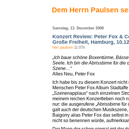
Dem Herrn Paulsen se
Samstag, 13. Dezember 2008
Konzert Review: Peter Fox & C
Große Freiheit, Hamburg, 10.1
herr paulsen
11:07h
„Ich baue schöne Boxentürme, Bässe
Seele. Ich bin die Abrissbirne für die
Szene…“
Alles Neu, Peter Fox
Ich habe bis zu diesem Konzert nich
Menschen Peter Fox Album Stadtaffe 
„Szenenapplaus“ nach einzelnen Stro
meinem reichen Konzertleben noch nic
nur: die ausgerufene „Abrissbirne für
galt auch der deutschen Musikszene,
Baigorry alias Peter Fox das selbst i
nicht so benennen würde, aufmerksa
Der Mann der schon einmal mit der 