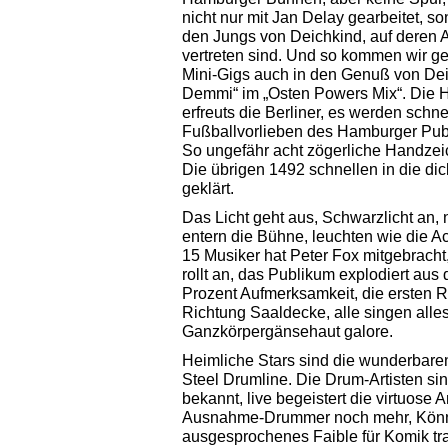
nicht nur mit Jan Delay gearbeitet, s
den Jungs von Deichkind, auf deren 
vertreten sind. Und so kommen wir g
Mini-Gigs auch in den Genuß von De
Demmi“ im „Osten Powers Mix“. Die Hü
erfreuts die Berliner, es werden schne
Fußballvorlieben des Hamburger Pub
So ungefähr acht zögerliche Handzei
Die übrigen 1492 schnellen in die di
geklärt.
Das Licht geht aus, Schwarzlicht an,
entern die Bühne, leuchten wie die A
15 Musiker hat Peter Fox mitgebrach
rollt an, das Publikum explodiert aus
Prozent Aufmerksamkeit, die ersten 
Richtung Saaldecke, alle singen alles
Ganzkörpergänsehaut galore.
Heimliche Stars sind die wunderbare
Steel Drumline. Die Drum-Artisten si
bekannt, live begeistert die virtuose Ar
Ausnahme-Drummer noch mehr, Könn
ausgesprochenes Faible für Komik tra